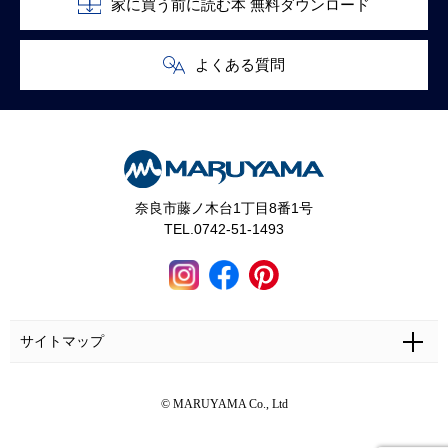
家に買う前に読む本 無料ダウンロード
よくある質問
奈良市藤ノ木台1丁目8番1号
TEL.0742-51-1493
サイトマップ
ホーム
施工事例
マルヤマとは
お問い合わせ
© MARUYAMA Co., Ltd
マルヤマの家づくり
お客さまの声
カタログ・資料無料請求