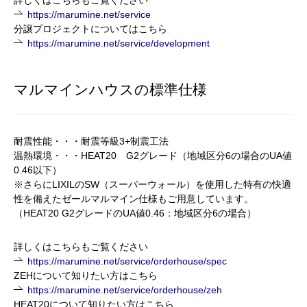
詳しくはこちらもご覧ください
https://marumine.net/service
分譲プロジェクトについてはこちら
https://marumine.net/service/development
マルマインハウスの標準仕様
耐震性能・・・耐震等級3+制震工法
温熱環境・・・
HEAT20
G2グレード
（地域区分
6
の場合の
UA
値
0.46
以下）
※さらに
LIXILの
SW
（スーパーウォール）を使用した特有の快適
性を備えたゼールマルマイン仕様もご用意しています。
（
HEAT20 G2グレードのUA値0.46：地域区分6の場合）
詳しくはこちらもご覧ください
https://marumine.net/service/orderhouse/spec
ZEHについて知りたい方はこちら
https://marumine.net/service/orderhouse/zeh
HEAT20について知りたい方はこちら