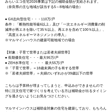
みらいエコ住宅2026事業は下記の補助金額が支給されます。
（奈良県の主な地域が該当する5～8地域の場合）
● GX志向型住宅・・・110万/戸
条件：「断熱性能等級6以上」及び「一次エネルギー消費量の削
減率が再エネを除いて35％以上、再エネを含めて100％以上」、
「高度エネルギーマネジメントの導入」
※マルマインハウスの建築可能地域での場合
【対象：子育て世帯または若者夫婦世帯】
● 長期優良住宅・・・最大95万
/
戸
● ZEH水準住宅 ・・・・
最大55
万
/
戸
※「子育て世帯」＝18歳未満の子を有する世帯
※「若者夫婦世帯」＝夫婦のいずれかが39歳以下の世帯
こちらは予算枠が埋まってしまうと、申込みができませんので
特に注文住宅で家づくりを考えている方は補助金が出るタイミン
グを逃さないようにお気をつけください。
マルマインハウスは補助金対象の住宅を建築しており、もちろん