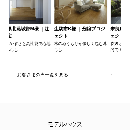
｜注
生駒市K様 ｜分譲プロジ
奈良市T様 ｜分譲プロジ
生
ェクト
ェクト
ェ
心地
木のぬくもりが優しく包む暮
吹抜けや段差が織りなす機能
土
らし
的で上質な家
族
お客さまの声一覧を見る
モデルハウス