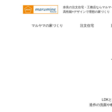
奈良の注文住宅・工務店ならマルマ
高性能×デザインで理想の家づくり
マルヤマの家づくり
注文住宅
マルヤマの家づくり トップページ
注文住宅 トップページ
マルヤマとは トップページ
仕様・性能
代表挨拶
注文住宅
ZE
LDK
造作の洗面や