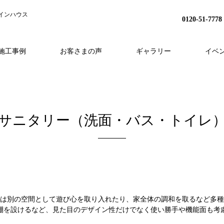
インハウス
0120-51-7778
施工事例
お客さまの声
ギャラリー
イベ
H
事業内容
分譲地プロジェクト
HEAT20
スタッフ紹介
家づくりの流れ
リノベーション
会社概要
アフターフォロー
採用情報
外構・造成
サニタリー（洗面・バス・トイレ
とは別の空間として遊び心を取り入れたり、家全体の調和を取るなど多
棚を設けるなど、見た目のデザイン性だけでなく使い勝手や機能面も考