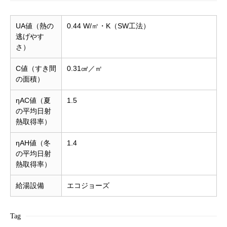
UA値（熱の
0.44 W/㎡・K（SW工法）
逃げやす
さ）
C値（すき間
0.31㎠／㎡
の面積）
ηAC値（夏
1.5
の平均日射
熱取得率）
ηAH値（冬
1.4
の平均日射
熱取得率）
給湯設備
エコジョーズ
Tag