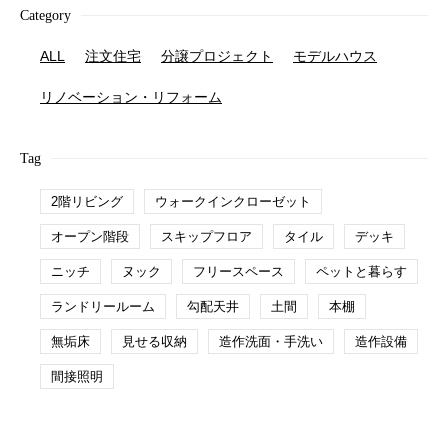
Category
ALL
注文住宅
分譲プロジェクト
モデルハウス
リノベーション・リフォーム
Tag
2階リビング
ウォークインクローゼット
オープン階段
スキップフロア
タイル
デッキ
ニッチ
ヌック
フリースペース
ペットと暮らす
ランドリールーム
勾配天井
土間
本棚
無垢床
見せる収納
造作洗面・手洗い
造作設備
間接照明