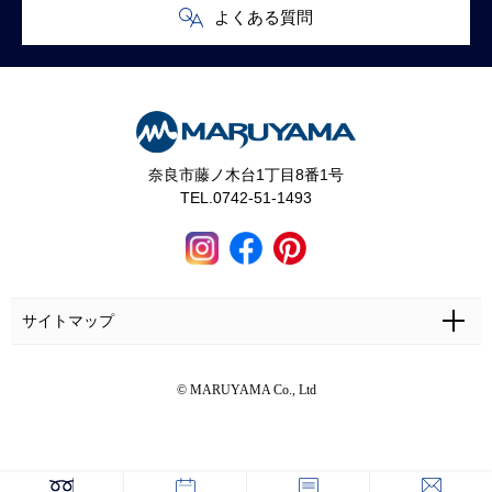
よくある質問
奈良市藤ノ木台1丁目8番1号
TEL.0742-51-1493
サイトマップ
ホーム
施工事例
マルヤマとは
お問い合わせ
© MARUYAMA Co., Ltd
マルヤマの家づくり
お客さまの声
カタログ・資料無料請求
奈良で土地をお探しの方へ
ギャラリー
来場予約