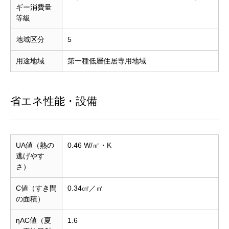
ギー消費量
等級
地域区分
5
用途地域
第一種低層住居専用地域
省エネ性能・設備
UA値（熱の
0.46 W/㎡・K
逃げやす
さ）
C値（すき間
0.34㎠／㎡
の面積）
ηAC値（夏
1.6