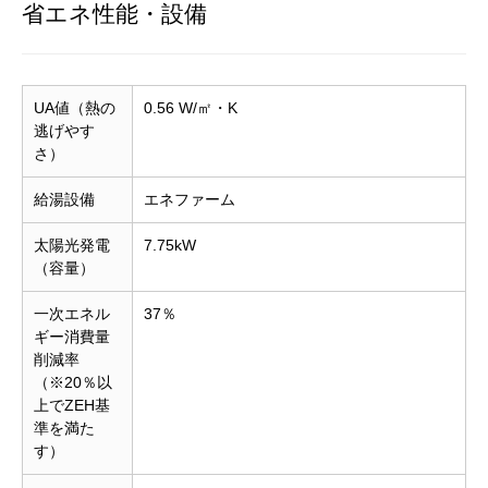
省エネ性能・設備
UA値（熱の
0.56 W/㎡・K
逃げやす
さ）
給湯設備
エネファーム
太陽光発電
7.75kW
（容量）
一次エネル
37％
ギー消費量
削減率
（※20％以
上でZEH基
準を満た
す）