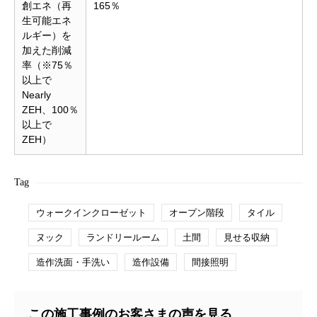
創エネ（再
165％
生可能エネ
ルギー）を
加えた削減
率（※75％
以上で
Nearly
ZEH、100％
以上で
ZEH）
Tag
ウォークインクローゼット
オープン階段
タイル
ヌック
ランドリールーム
土間
見せる収納
造作洗面・手洗い
造作設備
間接照明
この施工事例のお客さまの声を見る