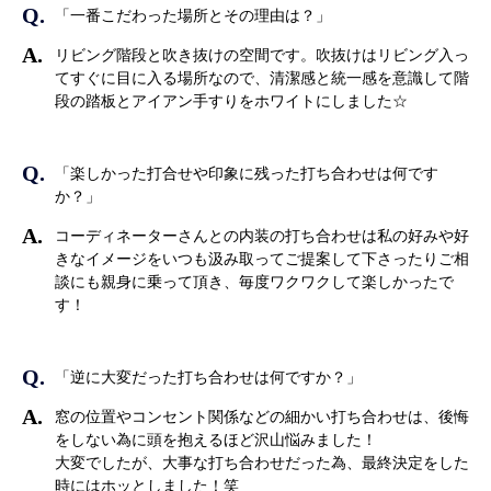
「一番こだわった場所とその理由は？」
リビング階段と吹き抜けの空間です。吹抜けはリビング入っ
てすぐに目に入る場所なので、清潔感と統一感を意識して階
段の踏板とアイアン手すりをホワイトにしました☆
「楽しかった打合せや印象に残った打ち合わせは何です
か？」
コーディネーターさんとの内装の打ち合わせは私の好みや好
きなイメージをいつも汲み取ってご提案して下さったりご相
談にも親身に乗って頂き、毎度ワクワクして楽しかったで
す！
「逆に大変だった打ち合わせは何ですか？」
窓の位置やコンセント関係などの細かい打ち合わせは、後悔
をしない為に頭を抱えるほど沢山悩みました！
大変でしたが、大事な打ち合わせだった為、最終決定をした
時にはホッとしました！笑