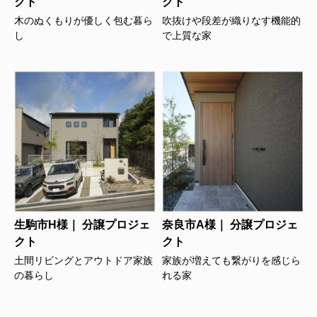
クト
クト
木のぬくもりが優しく包む暮ら
吹抜けや段差が織りなす機能的
し
で上質な家
生駒市H様｜ 分譲プロジェ
奈良市A様｜ 分譲プロジェ
クト
クト
土間リビングとアウトドア家族
家族が増えても繋がりを感じら
の暮らし
れる家