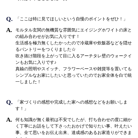
「ここは特に見てほしいという自慢のポイントをぜひ！」
モルタル玄関の無機質な雰囲気にエイジングホワイトの床と
の組み合わせがお気に入りです！
生活感を極力無くしたかったので冷蔵庫や炊飯器などを隠せ
るパントリーをつくりました☆
吹き抜け階段を上がって目に入るアーチタレ壁のウォークイ
ンもお気に入りです♪
真鍮の照明やスイッチ、フラワーベースや雑貨等を置いても
シンプルなお家にしたいと思っていたのでお家全体を白で統
一しました！
「家づくりの感想や完成した家への感想などをお願いしま
す！」
何も知識が無く最初は不安でしたが、打ち合わせの度に細か
く丁寧にお話をして下さったおかげで知りたい事、叶えたい
事、全て思いをお伝え出来、達成感のあるお家造りができま