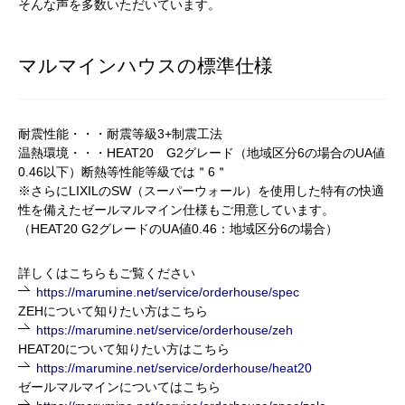
そんな声を多数いただいています。
マルマインハウスの標準仕様
耐震性能・・・耐震等級3+制震工法
温熱環境・・・
HEAT20
G2グレード
（地域区分
6
の場合の
UA
値
0.46
以下）断熱等性能等級では＂6＂
※さらに
LIXILの
SW
（スーパーウォール）を使用した特有の快適
性を備えたゼールマルマイン仕様もご用意しています。
（
HEAT20 G2グレードのUA値0.46：地域区分6の場合）
詳しくはこちらもご覧ください
https://marumine.net/service/orderhouse/spec
ZEHについて知りたい方はこちら
https://marumine.net/service/orderhouse/zeh
HEAT20について知りたい方はこちら
https://marumine.net/service/orderhouse/heat20
ゼールマルマインについてはこちら