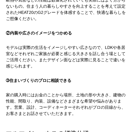
断熱や気密などの性能は数値化されていても実際にはよく分から
ないもの。住まう人の暮らしやすさを向上することを考えて設定
された
HEAT20
の
G2
グレードを体感することで、快適な暮らしを
ご想像ください。
②内装や広さのイメージをつかめる
モデルは実際の生活をイメージしやすい広さなので、
LDK
や各居
室などそれぞれご家族が必要と感じる大きさを話し合う場として
ご活用ください。またデザイン面などは実際に見ることで違いを
感じられます。
➂住まいづくりのプロに相談できる
家の購入時にはお金のことから場所、土地の形や大きさ、建物の
性能、間取り、内装、設備などさまざまな希望や悩みがありま
す。営業、設計、コーディネーターそれぞれがプロの目線から、
お客さまとお話させていただきます。