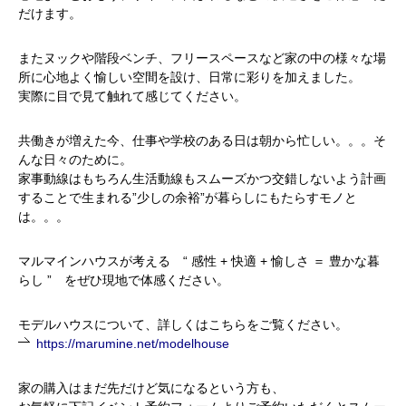
だけます。
またヌックや階段ベンチ、フリースペースなど家の中の様々な場
所に心地よく愉しい空間を設け、日常に彩りを加えました。
実際に目で見て触れて感じてください。
共働きが増えた今、仕事や学校のある日は朝から忙しい。。。そ
んな日々のために。
家事動線はもちろん生活動線もスムーズかつ交錯しないよう計画
することで生まれる”少しの余裕”が暮らしにもたらすモノと
は。。。
マルマインハウスが考える “ 感性
+
快適
+
愉しさ ＝ 豊かな暮
らし
”
をぜひ現地で体感ください。
モデルハウスについて、詳しくはこちらをご覧ください。
https://marumine.net/modelhouse
家の購入はまだ先だけど気になるという方も、