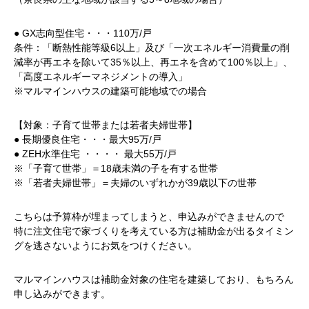
● GX志向型住宅・・・110万/戸
条件：「断熱性能等級6以上」及び「一次エネルギー消費量の削
減率が再エネを除いて35％以上、再エネを含めて100％以上」、
「高度エネルギーマネジメントの導入」
※マルマインハウスの建築可能地域での場合
【対象：子育て世帯または若者夫婦世帯】
● 長期優良住宅・・・最大95万
/
戸
● ZEH水準住宅 ・・・・
最大55
万
/
戸
※「子育て世帯」＝18歳未満の子を有する世帯
※「若者夫婦世帯」＝夫婦のいずれかが39歳以下の世帯
こちらは予算枠が埋まってしまうと、申込みができませんので
特に注文住宅で家づくりを考えている方は補助金が出るタイミン
グを逃さないようにお気をつけください。
マルマインハウスは補助金対象の住宅を建築しており、もちろん
申し込みができます。