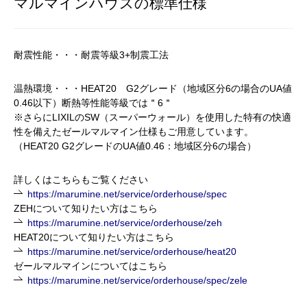
マルマインハウスの標準仕様
耐震性能・・・耐震等級3+制震工法
温熱環境・・・
HEAT20
G2グレード
（地域区分
6
の場合の
UA
値
0.46
以下）断熱等性能等級では＂6＂
※さらにLIXILの
SW
（スーパーウォール）を使用した特有の快適
性を備えたゼールマルマイン仕様もご用意しています。
（HEAT20 G2グレードの
UA
値
0.46
：地域区分
6
の場合）
詳しくはこちらもご覧ください
https://marumine.net/service/orderhouse/spec
ZEHについて知りたい方はこちら
https://marumine.net/service/orderhouse/zeh
HEAT20について知りたい方はこちら
https://marumine.net/service/orderhouse/heat20
ゼールマルマインについてはこちら
https://marumine.net/service/orderhouse/spec/zele