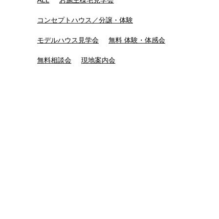
ALL
お施主様宅見学会
コンセプトハウス／分譲・体験
モデルハウス見学会
無料 体験・体感会
無料相談会
現地案内会