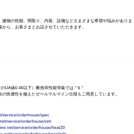
、建物の性能、間取り、内装、設備などさまざまな希望や悩みがありま
線から、お客さまとお話させていただきます。
合の
UA
値
0.46
以下）断熱等性能等級では＂6＂
有の快適性を備えたゼールマルマイン仕様もご用意しています。
t/service/orderhouse/spec
.net/service/orderhouse/zeh
ine.net/service/orderhouse/heat20
ne.net/service/orderhouse/spec/zele