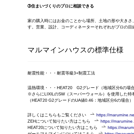
➂住まいづくりのプロに相談できる
家の購入時にはお金のことから場所、土地の形や大きさ
す。営業、設計、コーディネーターそれぞれがプロの目
マルマインハウスの標準仕様
耐震性能・・・耐震等級3+制震工法
温熱環境・・・
HEAT20
G2グレード
（地域区分
6
の場
※さらにLIXILの
SW
（スーパーウォール）を使用した特
（HEAT20 G2グレードの
UA
値
0.46
：地域区分
6
の場合）
詳しくはこちらもご覧ください
https://marumine.ne
ZEHについて知りたい方はこちら
https://marumine
HEAT20について知りたい方はこちら
https://marum
ゼールマルマインについてはこちら
https://marumi