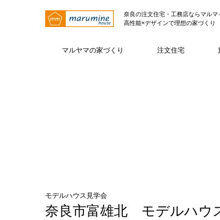
奈良の注文住宅・工務店ならマルマ
高性能×デザインで理想の家づくり
マルヤマの家づくり
注文住宅
マルヤマの家づくり トップページ
注文住宅 トップページ
マルヤマとは トップページ
仕様・性能
代表挨拶
注文住宅
ZE
モデルハウス見学会
奈良市富雄北 モデルハウ