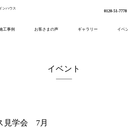
インハウス
0120-51-7778
施工事例
お客さまの声
ギャラリー
イベ
H
事業内容
分譲地プロジェクト
HEAT20
スタッフ紹介
家づくりの流れ
リノベーション
会社概要
アフターフォロー
採用情報
外構・造成
イベント
ス見学会 7月