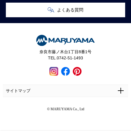
よくある質問
奈良市藤ノ木台1丁目8番1号
TEL.0742-51-1493
サイトマップ
ホーム
施工事例
マルヤマとは
お問い合わせ
© MARUYAMA Co., Ltd
マルヤマの家づくり
お客さまの声
カタログ・資料無料請求
奈良で土地をお探しの方へ
ギャラリー
来場予約