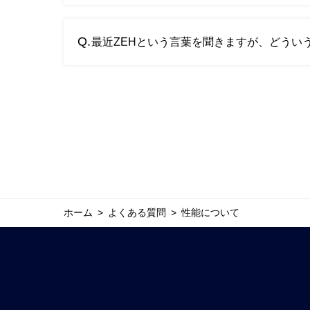
A.
よく聞く耐震性の他には、気密性や断熱性、耐久
びることも？）など様々です。
Q.
どこまでが必要と思うか、優先順位をつけて整理
最近ZEHという言葉を聞きますが、どうい
以下）+耐震等級3+制震工法を標準仕様とし、安
A.
ZEH( ゼッチ) とは、ネット・ゼロ・エネル
ネルギー消費の収支をプラスマイナスゼロにする
簡単に言うと自宅で消費するエネルギーを自宅で
マルマインハウスでは高断熱・高気密のHEAT2
すいかと思います。
詳しくはこちら
ホーム
よくある質問
性能について