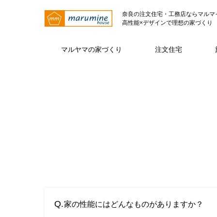
奈良の注文住宅・工務店ならマルマ
高性能×デザインで理想の家づくり
マルヤマの家づくり
注文住宅
マルヤマの家づくり トップページ
注文住宅 トップページ
マルヤマとは トップページ
仕様・性能
代表挨拶
注文住宅
ZE
Q.
家の性能にはどんなものがありますか？