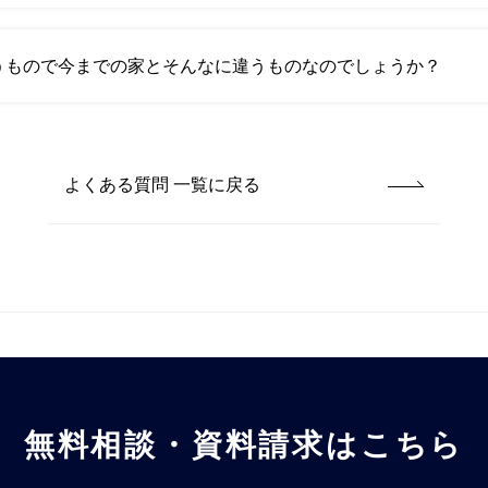
性、遮音性、また外壁や換気、窓、防犯対策から省エネ・創エネ、健康
することも大切です。マルマインハウスではZEHよりも高い断熱性能で
うもので今までの家とそんなに違うものなのでしょうか？
心で快適に暮らしていただけるお住まいを建築しています。
ギー・ハウスの略で、断熱性・気密性を高め、太陽光発電などエネルギーを
住宅のことです。
まかなうということ。
0 G2グレード仕様のモデルハウスをご用意していますので、夏は涼しく
よくある質問 一覧に戻る
無料相談・資料請求はこちら