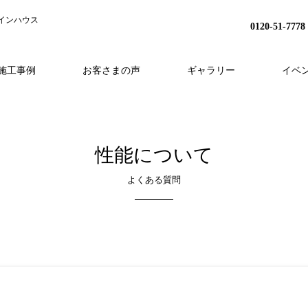
インハウス
0120-51-7778
施工事例
お客さまの声
ギャラリー
イベ
H
事業内容
分譲地プロジェクト
HEAT20
スタッフ紹介
家づくりの流れ
リノベーション
会社概要
アフターフォロー
採用情報
外構・造成
性能について
よくある質問