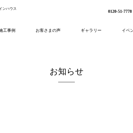
インハウス
0120-51-7778
施工事例
お客さまの声
ギャラリー
イベ
H
事業内容
分譲地プロジェクト
HEAT20
スタッフ紹介
家づくりの流れ
リノベーション
会社概要
アフターフォロー
採用情報
外構・造成
お知らせ