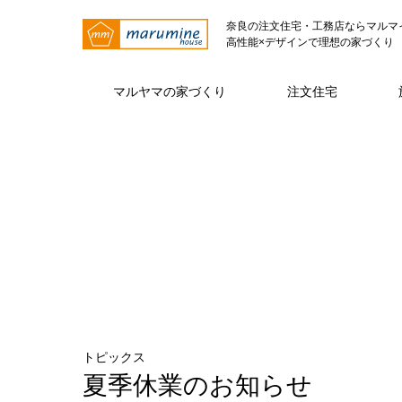
奈良の注文住宅・工務店ならマルマ
高性能×デザインで理想の家づくり
マルヤマの家づくり
注文住宅
マルヤマの家づくり トップページ
注文住宅 トップページ
マルヤマとは トップページ
仕様・性能
代表挨拶
注文住宅
ZE
トピックス
夏季休業のお知らせ