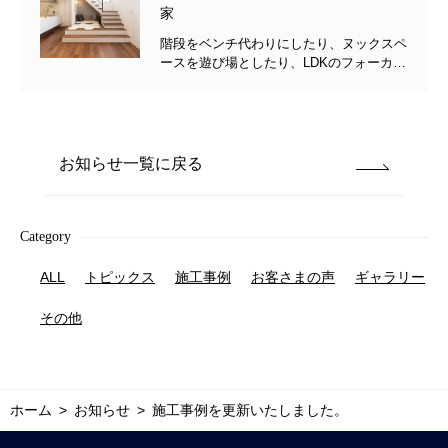
家
階段をベンチ代わりにしたり、ヌックスペ
ースを遊び場としたり、LDKのフォーカル
ポイントとして活躍している階段。また
LDKは吹抜けから陽射しが降りそそぐ明る
く開放的な空間になっています。色味にこ
だわった造作の洗面化粧台や、床のタイル
をやさしく照らす框からの間接照明などの
お知らせ一覧に戻る
デザインだけでなく、収納や動線などたく
さんの引越し経験から生まれたこだわりを
叶えられました。
Category
ALL
トピックス
施工事例
お客さまの声
ギャラリー
その他
ホーム
お知らせ
施工事例を更新いたしました。