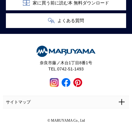
家に買う前に読む本 無料ダウンロード
よくある質問
奈良市藤ノ木台1丁目8番1号
TEL.0742-51-1493
サイトマップ
ホーム
施工事例
マルヤマとは
お問い合わせ
© MARUYAMA Co., Ltd
マルヤマの家づくり
お客さまの声
カタログ・資料無料請求