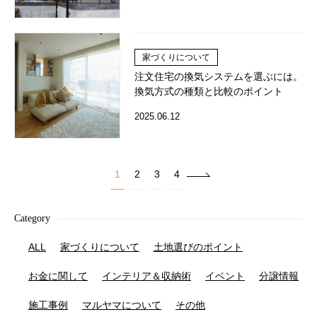
家づくりについて
注文住宅の換気システムを選ぶには。
換気方式の種類と比較のポイント
2025.06.12
1
2
3
4
Category
ALL
家づくりについて
土地選びのポイント
お金に関して
インテリア＆収納術
イベント
分譲情報
施工事例
マルヤマについて
その他