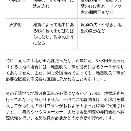
沈み込む
壁のひび割れ、ドアや
窓の開閉不良など
液状化
地震によって地中にあ
建物の沈下や傾き、地
る砂の粒同士がばらば
盤の変形など
らになり、泥水のよう
になる
特に、元々の土地が田んぼだったり、近隣に河川や水田があった
りする土地の場合には、地盤改良工事が必要になるケースが珍し
くありません。また、同じ分譲地内であっても、地盤改良工事が
必要な区画と不必要な区画に分かれることもあります。
その分譲地で地盤改良工事が必要になるかどうかは、地盤調査を
行ってみないと分かりません。一般的に地盤調査は、分譲地を購
入してから住宅の設計プランがおおよそ固まった時期に実施され
ます。工務店やハウスメーカー、または地盤調査の専門会社へ調
査依頼を行い、地盤改良が必要かどうか判断が行われます。