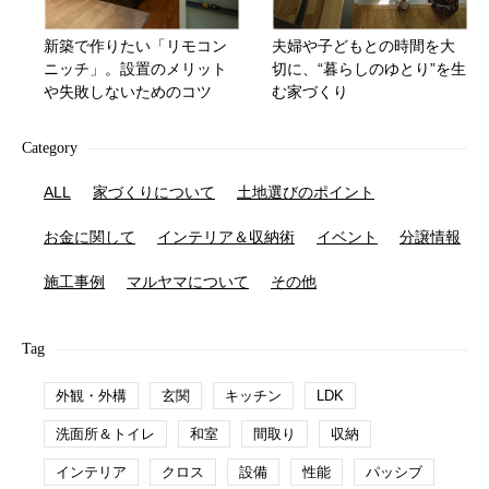
新築で作りたい「リモコン
夫婦や子どもとの時間を大
ニッチ」。設置のメリット
切に、“暮らしのゆとり”を生
や失敗しないためのコツ
む家づくり
Category
ALL
家づくりについて
土地選びのポイント
お金に関して
インテリア＆収納術
イベント
分譲情報
施工事例
マルヤマについて
その他
Tag
外観・外構
玄関
キッチン
LDK
洗面所＆トイレ
和室
間取り
収納
インテリア
クロス
設備
性能
パッシブ