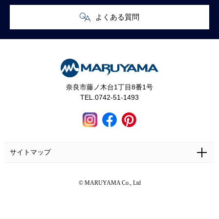
よくある質問
奈良市藤ノ木台1丁目8番1号
TEL.0742-51-1493
サイトマップ
ホーム
施工事例
マルヤマとは
お問い合わせ
© MARUYAMA Co., Ltd
マルヤマの家づくり
お客さまの声
カタログ・資料無料請求
奈良で土地をお探しの方へ
ギャラリー
来場予約