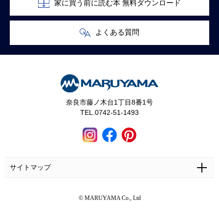
家に買う前に読む本 無料ダウンロード
よくある質問
奈良市藤ノ木台1丁目8番1号
TEL.0742-51-1493
サイトマップ
ホーム
施工事例
マルヤマとは
お問い合わせ
© MARUYAMA Co., Ltd
マルヤマの家づくり
お客さまの声
カタログ・資料無料請求