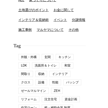
ALL
家づくりについて
土地選びのポイント
お金に関して
インテリア＆収納術
イベント
分譲情報
施工事例
マルヤマについて
その他
Tag
外観・外構
玄関
キッチン
LDK
洗面所＆トイレ
和室
間取り
収納
インテリア
クロス
設備
性能
パッシブ
ゼールマルマイン
ZEH
リフォーム
注文住宅
資金計画
住宅ローン
税・補助金等 制度