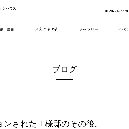
インハウス
0120-51-7778
施工事例
お客さまの声
ギャラリー
イベ
H
事業内容
分譲地プロジェクト
HEAT20
スタッフ紹介
家づくりの流れ
リノベーション
会社概要
アフターフォロー
採用情報
外構・造成
ブログ
ョンされたＩ様邸のその後。