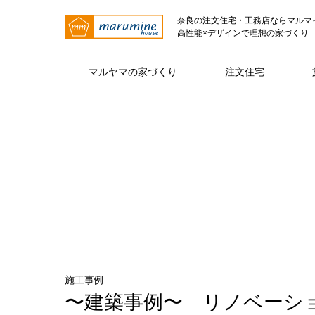
奈良の注文住宅・工務店ならマルマ
高性能×デザインで理想の家づくり
マルヤマの家づくり
注文住宅
マルヤマの家づくり トップページ
注文住宅 トップページ
マルヤマとは トップページ
仕様・性能
代表挨拶
注文住宅
ZE
施工事例
〜建築事例〜 リノベーシ