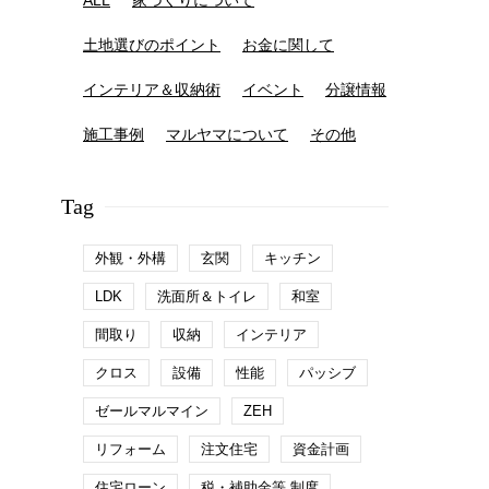
ALL
家づくりについて
土地選びのポイント
お金に関して
インテリア＆収納術
イベント
分譲情報
施工事例
マルヤマについて
その他
Tag
外観・外構
玄関
キッチン
LDK
洗面所＆トイレ
和室
間取り
収納
インテリア
クロス
設備
性能
パッシブ
ゼールマルマイン
ZEH
リフォーム
注文住宅
資金計画
住宅ローン
税・補助金等 制度