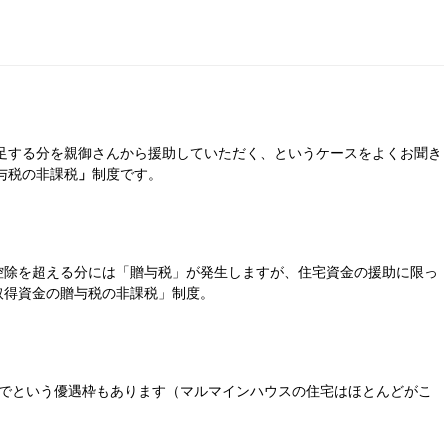
足する分を親御さんから援助していただく、というケースをよくお聞き
与税の非課税
」
制度です。
控除を超える分には「贈与税」が発生しますが、住宅資金の援助に限っ
取得資金の贈与税の非課税」制度。
。
までという優遇枠もあります（マルマインハウスの住宅はほとんどがこ