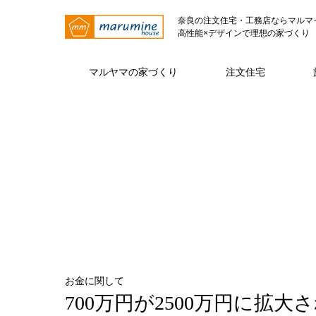
奈良の注文住宅・工務店ならマルマ
高性能×デザインで理想の家づくり
マルヤマの家づくり
注文住宅
マルヤマの家づくり トップページ
注文住宅 トップページ
マルヤマとは トップページ
仕様・性能
代表挨拶
注文住宅
ZE
お金に関して
700万円が2500万円に拡