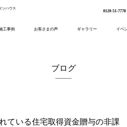
インハウス
0120-51-7778
施工事例
お客さまの声
ギャラリー
イベ
H
事業内容
分譲地プロジェクト
HEAT20
スタッフ紹介
家づくりの流れ
リノベーション
会社概要
アフターフォロー
採用情報
外構・造成
ブログ
大されている住宅取得資金贈与の非課