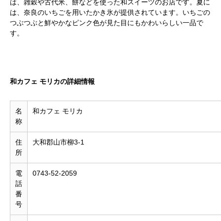
は、雑穀や古代米、餅などを使った和スイーツのお店です。夏に
は、奈良のいちごを用いたかき氷が提供されています。いちごの
つぶつぶと鮮やかなピンク色が見た目にもかわいらしい一品で
す。
和カフェ モリカの詳細情報
名
和カフェ モリカ
称
住
大和郡山市柳3-1
所
電
0743-52-2059
話
番
号