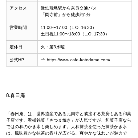
アクセス
近鉄飛鳥駅から奈良交通バス
「岡寺前」から徒歩約1分
営業時間
11:00〜17:00（L.O. 16:30）
土日祝11:00〜18:00（L.O. 17:30）
定休日
火・第3水曜
公式HP
https://www.cafe-kotodama.com/
8.春日庵
「春日庵」は、世界遺産である元興寺と隣接する茶房もある和菓
子店です。看板銘菓「さつま焼き」が人気ですが、和菓子店なら
ではの和のかき氷も楽しめます。大和抹茶を使った抹茶かき氷
は、風味豊かな抹茶の香りが広がる、爽やかな味わいが魅力で