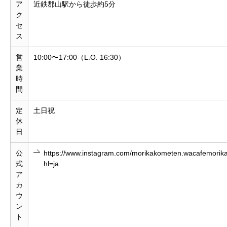
ア
近鉄郡山駅から徒歩約5分
ク
セ
ス
営
10:00〜17:00（L.O. 16:30）
業
時
間
定
土日祝
休
日
公
https://www.instagram.com/morikakometen.wacafemorik
式
hl=ja
ア
カ
ウ
ン
ト