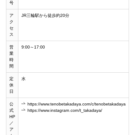
号
ア
JR三輪駅から徒歩約20分
ク
セ
ス
営
9:00～17:00
業
時
間
定
水
休
日
公
https://www.tenobetakadaya.com/c/tenobetakadaya
式
https://www.instagram.com/t_takadaya/
HP
／
ア