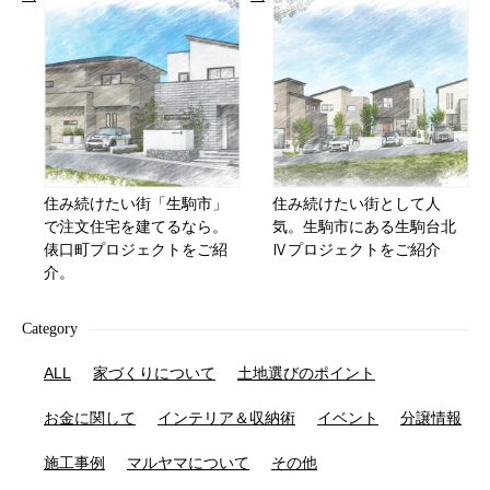
住み続けたい街「生駒市」
住み続けたい街として人
で注文住宅を建てるなら。
気。生駒市にある生駒台北
俵口町プロジェクトをご紹
Ⅳプロジェクトをご紹介
介。
Category
ALL
家づくりについて
土地選びのポイント
お金に関して
インテリア＆収納術
イベント
分譲情報
施工事例
マルヤマについて
その他