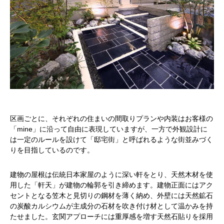
区画ごとに、それぞれの住まいの間取りプランや内装はお客様の
「mine」に沿って自由に表現していますが、一方で外観設計に
は一定のルールを設けて「邸宅街」と呼ばれるような街並みづく
りを目指しているのです。
建物の屋根は伝統日本家屋のように深い軒をとり、天然木材を使
用した「軒天」が建物の輪郭を引き締めます。建物正面にはアク
セントとなる笠木と見切りの鋼材を薄く納め、外壁には天然鉱石
の炭酸カルシウムが主成分の石材を吹き付け材として温かみを持
たせました。玄関アプローチには重厚感を増す天然石貼りを採用