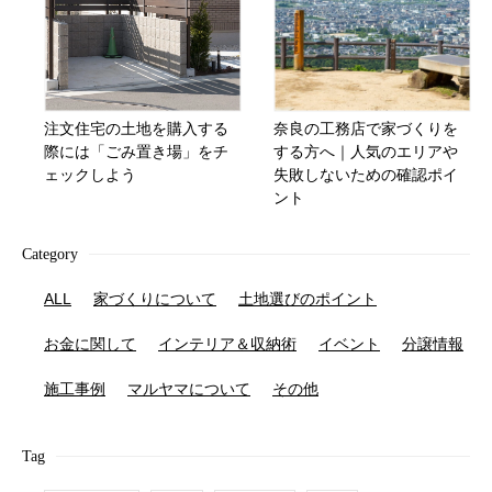
注文住宅の土地を購入する
奈良の工務店で家づくりを
際には「ごみ置き場」をチ
する方へ｜人気のエリアや
ェックしよう
失敗しないための確認ポイ
ント
Category
ALL
家づくりについて
土地選びのポイント
お金に関して
インテリア＆収納術
イベント
分譲情報
施工事例
マルヤマについて
その他
Tag