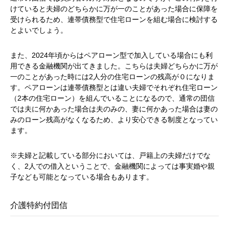
けていると夫婦のどちらかに万が一のことがあった場合に保障を
受けられるため、連帯債務型で住宅ローンを組む場合に検討する
とよいでしょう。
また、
2024
年頃からはペアローン型で加入している場合にも利
用できる金融機関が出てきました。こちらは夫婦どちらかに万が
一のことがあった時には
2
人分の住宅ローンの残高が０になりま
す。ペアローンは連帯債務型とは違い夫婦でそれぞれ住宅ローン
（
2
本の住宅ローン）を組んでいることになるので、通常の団信
では夫に何かあった場合は夫のみの、妻に何かあった場合は妻の
みのローン残高がなくなるため、より安心できる制度となってい
ます。
※夫婦と記載している部分においては、戸籍上の夫婦だけでな
く、
2
人での借入ということで、金融機関によっては事実婚や親
子なども可能となっている場合もあります。
介護特約付団信