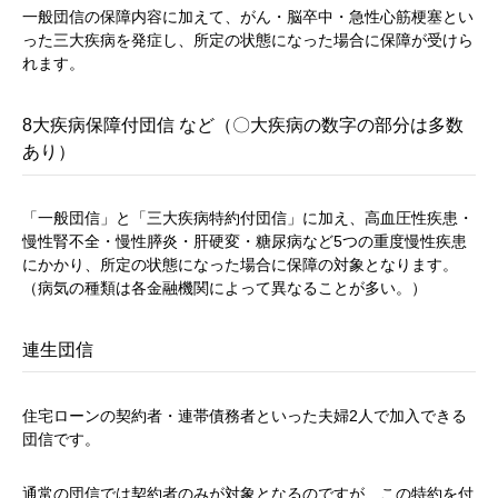
一般団信の保障内容に加えて、がん・脳卒中・急性心筋梗塞とい
った三大疾病を発症し、所定の状態になった場合に保障が受けら
れます。
8大疾病保障付団信 など（〇大疾病の数字の部分は多数
あり）
「一般団信」と「三大疾病特約付団信」に加え、高血圧性疾患・
慢性腎不全・慢性膵炎・肝硬変・糖尿病など5つの重度慢性疾患
にかかり、所定の状態になった場合に保障の対象となります。
（病気の種類は各金融機関によって異なることが多い。）
連生団信
住宅ローンの契約者・連帯債務者といった夫婦2人で加入できる
団信です。
通常の団信では契約者のみが対象となるのですが、この特約を付