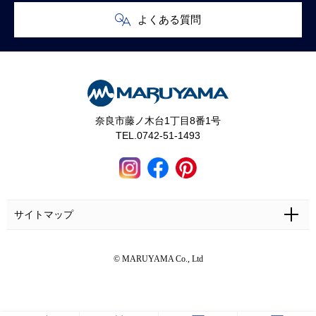
よくある質問
奈良市藤ノ木台1丁目8番1号
TEL.0742-51-1493
サイトマップ
ホーム
施工事例
マルヤマとは
お問い合わせ
© MARUYAMA Co., Ltd
マルヤマの家づくり
お客さまの声
カタログ・資料無料請求
奈良で土地をお探しの方へ
ギャラリー
来場予約