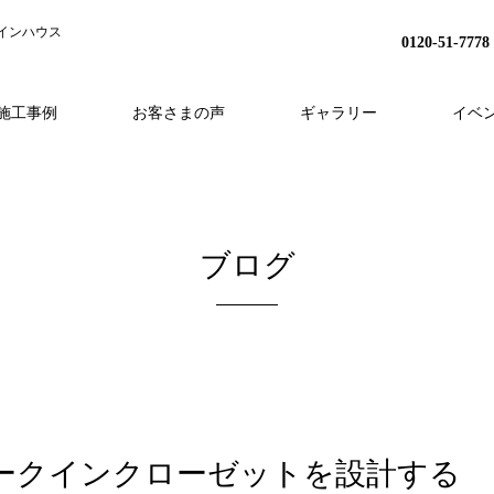
インハウス
0120-51-7778
施工事例
お客さまの声
ギャラリー
イベ
H
事業内容
分譲地プロジェクト
HEAT20
スタッフ紹介
家づくりの流れ
リノベーション
会社概要
アフターフォロー
採用情報
外構・造成
ブログ
ークインクローゼットを設計する