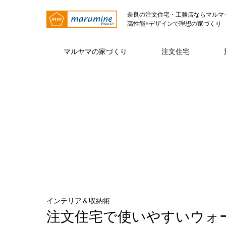
奈良の注文住宅・工務店ならマルマ
高性能×デザインで理想の家づくり
マルヤマの家づくり
注文住宅
マルヤマの家づくり トップページ
注文住宅 トップページ
マルヤマとは トップページ
仕様・性能
代表挨拶
注文住宅
ZE
インテリア＆収納術
注文住宅で使いやすいウォ