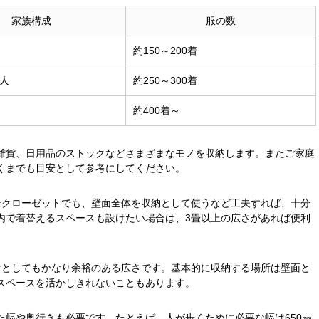
家族構成
服の数
約150～200着
人
約250～300着
約400着～
雑貨、日用品のストックなどさまざまなモノを収納します。またご家庭
くまでも目安として参考にしてください。
ンクローゼットでも、壁面全体を収納として使うなど工夫すれば、十分
内で着替えるスペースも設けたい場合は、3畳以上の広さがあれば便利
けとしてもかなり余裕のある広さです。基本的に収納する場所は壁面と
スペースを活かしきれないこともあります。
幅や奥行きも必要です。たとえば、人が歩くために必要な幅は650㎜