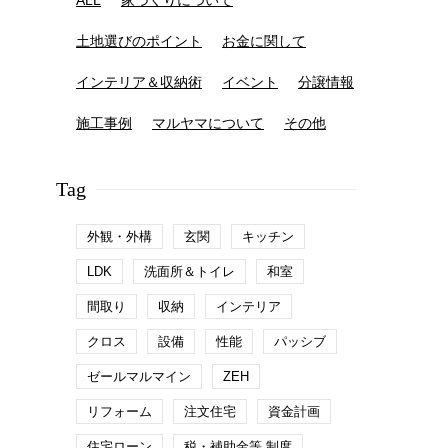
ALL
家づくりについて
土地選びのポイント
お金に関して
インテリア＆収納術
イベント
分譲情報
施工事例
マルヤマについて
その他
Tag
外観・外構
玄関
キッチン
LDK
洗面所＆トイレ
和室
間取り
収納
インテリア
クロス
設備
性能
パッシブ
ゼールマルマイン
ZEH
リフォーム
注文住宅
資金計画
住宅ローン
税・補助金等 制度