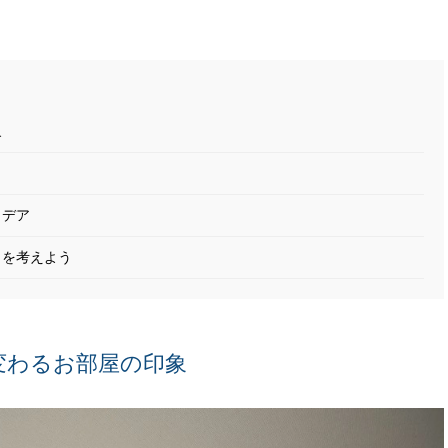
象
」
イデア
トを考えよう
変わるお部屋の印象