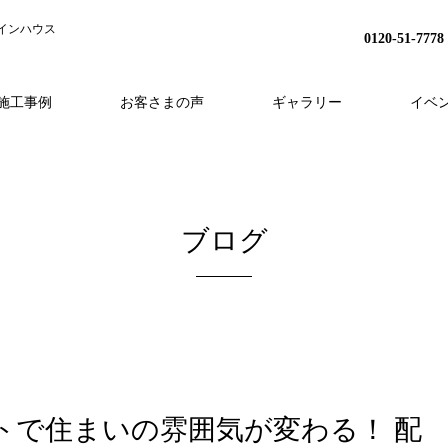
インハウス
0120-51-7778
施工事例
お客さまの声
ギャラリー
イベ
H
事業内容
分譲地プロジェクト
HEAT20
スタッフ紹介
家づくりの流れ
リノベーション
会社概要
アフターフォロー
採用情報
外構・造成
ブログ
トで住まいの雰囲気が変わる！ 配