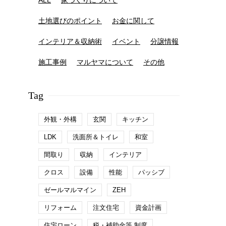
ALL
家づくりについて
土地選びのポイント
お金に関して
インテリア＆収納術
イベント
分譲情報
施工事例
マルヤマについて
その他
Tag
外観・外構
玄関
キッチン
LDK
洗面所＆トイレ
和室
間取り
収納
インテリア
クロス
設備
性能
パッシブ
ゼールマルマイン
ZEH
リフォーム
注文住宅
資金計画
住宅ローン
税・補助金等 制度