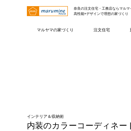
奈良の注文住宅・工務店ならマルマ
高性能×デザインで理想の家づくり
マルヤマの家づくり
注文住宅
マルヤマの家づくり トップページ
注文住宅 トップページ
マルヤマとは トップページ
仕様・性能
代表挨拶
注文住宅
ZE
インテリア＆収納術
内装のカラーコーディネー