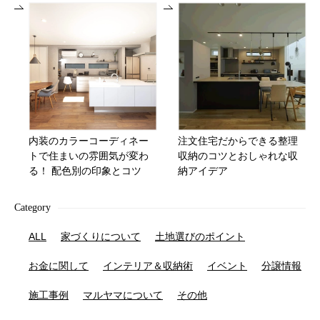
内装のカラーコーディネー
注文住宅だからできる整理
トで住まいの雰囲気が変わ
収納のコツとおしゃれな収
る！ 配色別の印象とコツ
納アイデア
Category
ALL
家づくりについて
土地選びのポイント
お金に関して
インテリア＆収納術
イベント
分譲情報
施工事例
マルヤマについて
その他