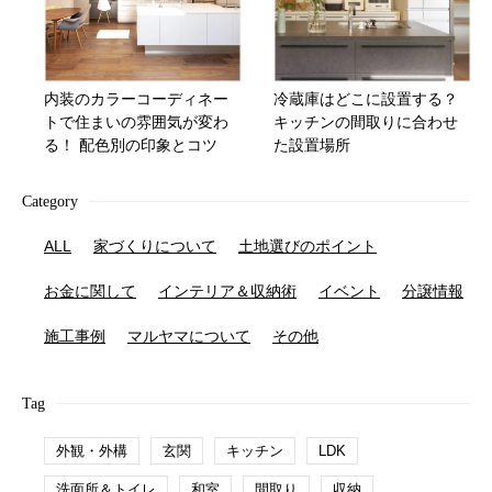
内装のカラーコーディネー
冷蔵庫はどこに設置する？
トで住まいの雰囲気が変わ
キッチンの間取りに合わせ
る！ 配色別の印象とコツ
た設置場所
Category
ALL
家づくりについて
土地選びのポイント
お金に関して
インテリア＆収納術
イベント
分譲情報
施工事例
マルヤマについて
その他
Tag
外観・外構
玄関
キッチン
LDK
洗面所＆トイレ
和室
間取り
収納