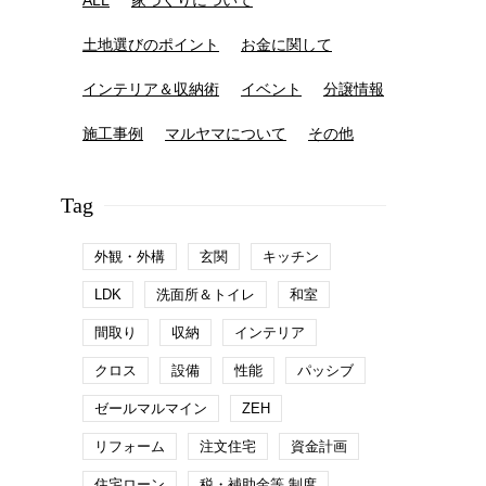
ALL
家づくりについて
土地選びのポイント
お金に関して
インテリア＆収納術
イベント
分譲情報
施工事例
マルヤマについて
その他
Tag
外観・外構
玄関
キッチン
LDK
洗面所＆トイレ
和室
間取り
収納
インテリア
クロス
設備
性能
パッシブ
ゼールマルマイン
ZEH
リフォーム
注文住宅
資金計画
住宅ローン
税・補助金等 制度