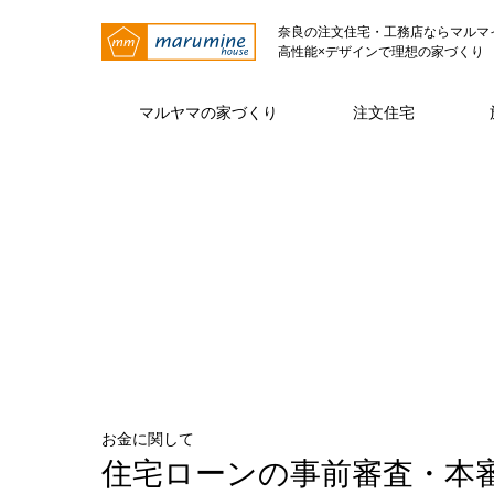
奈良の注文住宅・工務店ならマルマ
高性能×デザインで理想の家づくり
マルヤマの家づくり
注文住宅
マルヤマの家づくり トップページ
注文住宅 トップページ
マルヤマとは トップページ
仕様・性能
代表挨拶
注文住宅
ZE
お金に関して
住宅ローンの事前審査・本