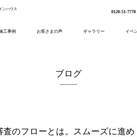
インハウス
0120-51-7778
施工事例
お客さまの声
ギャラリー
イベ
H
事業内容
分譲地プロジェクト
HEAT20
スタッフ紹介
家づくりの流れ
リノベーション
会社概要
アフターフォロー
採用情報
外構・造成
ブログ
審査のフローとは。スムーズに進め