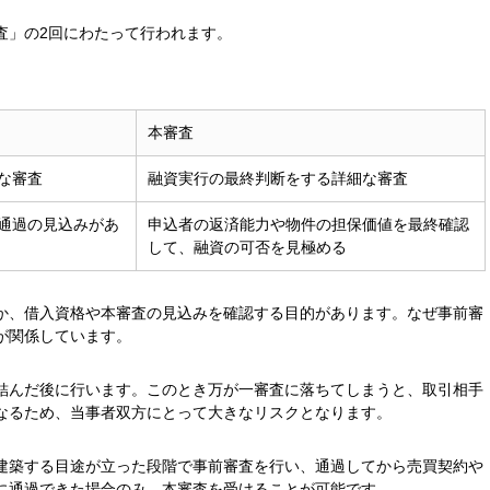
査」の2回にわたって行われます。
本審査
な審査
融資実行の最終判断をする詳細な審査
通過の見込みがあ
申込者の返済能力や物件の担保価値を最終確認
して、融資の可否を見極める
か、借入資格や本審査の見込みを確認する目的があります。なぜ事前審
が関係しています。
結んだ後に行います。このとき万が一審査に落ちてしまうと、取引相手
なるため、当事者双方にとって大きなリスクとなります。
建築する目途が立った段階で事前審査を行い、通過してから売買契約や
に通過できた場合のみ、本審査を受けることが可能です。