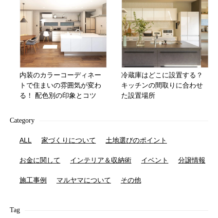
内装のカラーコーディネー
冷蔵庫はどこに設置する？
トで住まいの雰囲気が変わ
キッチンの間取りに合わせ
る！ 配色別の印象とコツ
た設置場所
Category
ALL
家づくりについて
土地選びのポイント
お金に関して
インテリア＆収納術
イベント
分譲情報
施工事例
マルヤマについて
その他
Tag