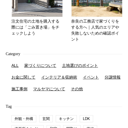
注文住宅の土地を購入する
奈良の工務店で家づくりを
際には「ごみ置き場」をチ
する方へ｜人気のエリアや
ェックしよう
失敗しないための確認ポイ
ント
Category
ALL
家づくりについて
土地選びのポイント
お金に関して
インテリア＆収納術
イベント
分譲情報
施工事例
マルヤマについて
その他
Tag
外観・外構
玄関
キッチン
LDK