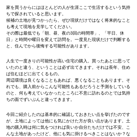
家を買うからにはほとんどの人が生涯ここで生活するという気持
ちで探されていると思います。
候補の土地が見つかったら、ぜひ現状だけではなく将来的なこと
も考えて現地を見学してください。
その際は最低でも「朝、昼、夜の3回の時間帯」、「平日、休
日」と時間や曜日を変えて訪問を。一度見た現状だけで判断する
と、住んでから後悔する可能性があります。
人生で一度きりの可能性が高い住宅の購入。買ったあとに思って
いたのと違う、ということは必ず出てきます。それは長年、住め
ば住むほどに出てくるもの。
周辺環境は良くなることもあれば、悪くなることもあります。そ
れでも、購入前からこんな可能性もあるだろうと予測をしている
のと、何も考えていなかったところに不意に訪れるのとでは気持
ちの面でずいぶんと違ってきます。
今回ご紹介したのは基本的に確認しておきたい点を挙げたのです
が、土地によっては他にも気にかけた方が良い点があります。土
地の購入時は何に気をつければ良いか自分たちだけでは不安、こ
んな土地があったけど、他にも気に掛けるべきことはないか？な