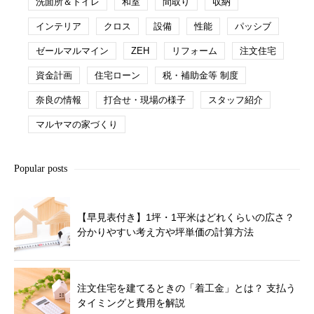
洗面所＆トイレ
和室
間取り
収納
インテリア
クロス
設備
性能
パッシブ
ゼールマルマイン
ZEH
リフォーム
注文住宅
資金計画
住宅ローン
税・補助金等 制度
奈良の情報
打合せ・現場の様子
スタッフ紹介
マルヤマの家づくり
Popular posts
【早見表付き】1坪・1平米はどれくらいの広さ？
分かりやすい考え方や坪単価の計算方法
注文住宅を建てるときの「着工金」とは？ 支払う
タイミングと費用を解説