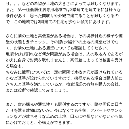
り。。。などの希望が土地の大きさによっては難しくなります。
また、第一種低層住居専用地域では3階建てを建てるには様々な
条件があり、思った間取りや外観で建てることが難しくなるの
で、この地域では3階建ての住宅が少ない傾向にあります。
さらに隣の土地と高低差がある場合は、その境界付近の様子や擁
壁の状態も要チェック。その際は検討中の土地の擁壁だけでな
く、お隣の土地にある擁壁についても確認してください。
亀裂やひび割れなど何か問題がある場合は、人の敷地内であるが
ゆえに自身で対策を取れませんし、高低差によっては被害を受け
る場合も。
ちなみに擁壁については一定の間隔で水抜き穴が設けられている
かなど基準が設けられていますので、擁壁がある場合は購入前に
きちんと基準を満たしているか、検査済証の有無を購入の会社、
または役所で確認してみましょう。
また、次の採光や通気性とも関係するのですが、隣や周辺に日当
たりを遮る建物はないか。今はなくても今後、アパートやマンシ
ョンなどが建ちそうな広めの土地、田んぼや畑などがないかも気
にかけておくと、心構えができます。